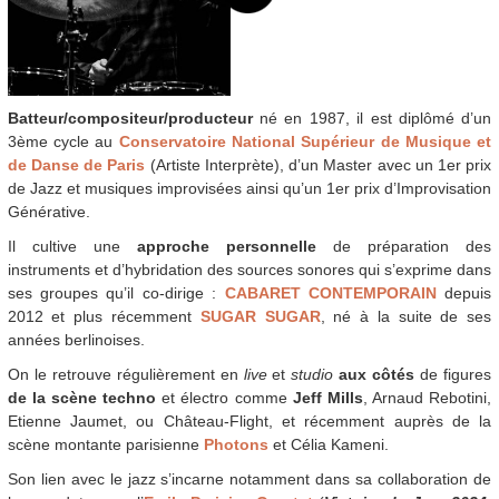
Batteur/compositeur/producteur
né en 1987, il est diplômé d’un
3ème cycle au
Conservatoire National Supérieur de Musique et
de Danse de Paris
(Artiste Interprète), d’un Master avec un 1er prix
de Jazz et musiques improvisées ainsi qu’un 1er prix d’Improvisation
Générative.
Il cultive une
approche personnelle
de préparation des
instruments et d’hybridation des sources sonores qui s’exprime dans
ses groupes qu’il co-dirige :
CABARET CONTEMPORAIN
depuis
2012 et plus récemment
SUGAR SUGAR
, né à la suite de ses
années berlinoises.
On le retrouve régulièrement en
live
et
studio
aux côtés
de figures
de la scène techno
et électro comme
Jeff Mills
, Arnaud Rebotini,
Etienne Jaumet, ou Château-Flight, et récemment auprès de la
scène montante parisienne
Photons
et Célia Kameni.
Son lien avec le jazz s’incarne notamment dans sa collaboration de