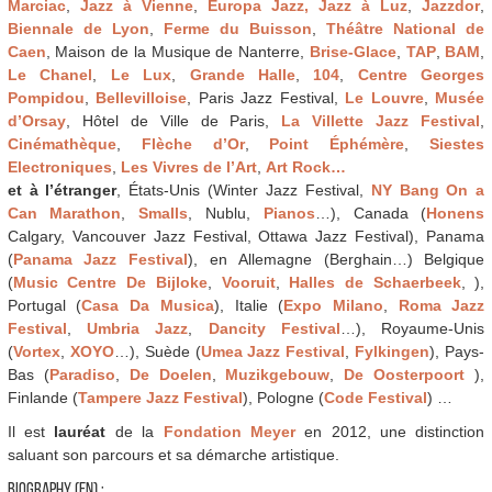
Marciac
,
Jazz à Vienne
,
Europa Jazz
, Jazz à Luz
,
Jazzdor
,
Biennale de Lyon
,
Ferme du Buisson
,
Théâtre National de
Caen
, Maison de la Musique de Nanterre,
Brise-Glace
,
TAP
,
BAM
,
Le Chanel
,
Le Lux
,
Grande Halle
,
104
,
Centre Georges
Pompidou
,
Bellevilloise
, Paris Jazz Festival,
Le Louvre
,
Musée
d’Orsay
, Hôtel de Ville de Paris,
La Villette Jazz Festival
,
Cinémathèque
,
Flèche d’Or
,
Point Éphémère
,
Siestes
Electroniques
,
Les Vivres de l’Art
,
Art Rock…
et
à l’étranger
, États-Unis (Winter Jazz Festival,
NY Bang On a
Can Marathon
,
Smalls
, Nublu,
Pianos
…), Canada (
Honens
Calgary, Vancouver Jazz Festival, Ottawa Jazz Festival), Panama
(
Panama Jazz Festival
), en Allemagne (Berghain…) Belgique
(
Music Centre De Bijloke
,
Vooruit
,
Halles de Schaerbeek
, ),
Portugal (
Casa Da Musica
), Italie (
Expo Milano
,
Roma Jazz
Festival
,
Umbria Jazz
,
Dancity Festival
…), Royaume-Unis
(
Vortex
,
XOYO
…), Suède (
Umea Jazz Festival
,
Fylkingen
), Pays-
Bas (
Paradiso
,
De Doelen
,
Muzikgebouw
,
De Oosterpoort
),
Finlande (
Tampere Jazz Festival
), Pologne (
Code Festival
) …
Il est
lauréat
de la
Fondation Meyer
en 2012, une distinction
saluant son parcours et sa démarche artistique.
BIOGRAPHY (EN) :