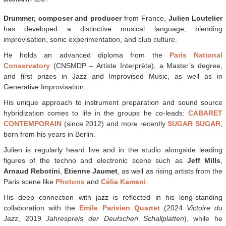
Drummer, composer and producer
from France,
Julien Loutelier
has developed a distinctive musical language, blending
improvisation, sonic experimentation, and club culture.
He holds an advanced diploma from the
Paris National
Conservatory
(CNSMDP – Artiste Interprète), a Master’s degree,
and first prizes in Jazz and Improvised Music, as well as in
Generative Improvisation.
His unique approach to instrument preparation and sound source
hybridization comes to life in the groups he co-leads:
CABARET
CONTEMPORAIN
(since 2012) and more recently
SUGAR SUGAR
,
born from his years in Berlin.
Julien is regularly heard live and in the studio alongside leading
figures of the techno and electronic scene such as
Jeff Mills
,
Arnaud Rebotini
,
Etienne Jaumet
, as well as rising artists from the
Paris scene like
Photons
and
Célia Kameni
.
His deep connection with jazz is reflected in his long-standing
collaboration with the
Emile Parisien Quartet
(2024
Victoire du
Jazz
, 2019
Jahrespreis der Deutschen Schallplatten
), while he