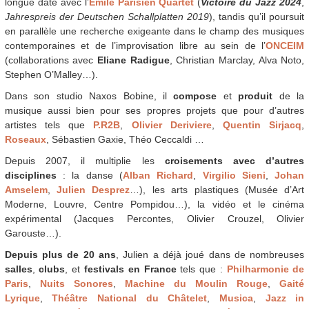
longue date avec l’
Emile Parisien Quartet
(
Victoire du Jazz 2024
,
Jahrespreis der Deutschen Schallplatten 2019
), tandis qu’il poursuit
en parallèle une recherche exigeante dans le champ des musiques
contemporaines et de l’improvisation libre au sein de l’
ONCEIM
(collaborations avec
Eliane Radigue
, Christian Marclay, Alva Noto,
Stephen O’Malley…).
Dans son studio Naxos Bobine, il
compose
et
produit
de la
musique aussi bien pour ses propres projets que pour d’autres
artistes tels que
P.R2B
,
Olivier Deriviere
,
Quentin Sirjacq
,
Roseaux
, Sébastien Gaxie, Théo Ceccaldi …
Depuis 2007, il multiplie les
croisements avec d’autres
disciplines
: la danse (
Alban Richard
,
Virgilio Sieni
,
Johan
Amselem
,
Julien Desprez
…), les arts plastiques (Musée d’Art
Moderne, Louvre, Centre Pompidou…), la vidéo et le cinéma
expérimental (Jacques Percontes, Olivier Crouzel, Olivier
Garouste…).
Depuis plus de 20 ans
, Julien a déjà joué dans de nombreuses
salles
,
clubs
, et
festivals
en France
tels que :
Philharmonie de
Paris
,
Nuits Sonores
,
Machine du Moulin Rouge
,
Gaité
Lyrique
,
Théâtre National du Châtelet
,
Musica
,
Jazz in