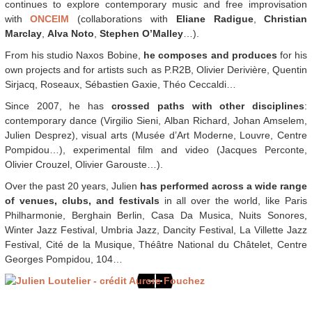
continues to explore contemporary music and free improvisation
with
ONCEIM
(collaborations with
Eliane Radigue
,
Christian
Marclay
,
Alva Noto
,
Stephen O’Malley
…).
From his studio Naxos Bobine,
he composes and produces
for his
own projects and for artists such as P.R2B, Olivier Derivière, Quentin
Sirjacq, Roseaux, Sébastien Gaxie, Théo Ceccaldi…
Since 2007, he has
crossed paths with other disciplines
:
contemporary dance (Virgilio Sieni, Alban Richard, Johan Amselem,
Julien Desprez), visual arts (Musée d’Art Moderne, Louvre, Centre
Pompidou…), experimental film and video (Jacques Perconte,
Olivier Crouzel, Olivier Garouste…).
Over the past 20 years, Julien
has performed across a wide range
of venues, clubs, and festivals
in all over the world, like Paris
Philharmonie, Berghain Berlin, Casa Da Musica, Nuits Sonores,
Winter Jazz Festival, Umbria Jazz, Dancity Festival, La Villette Jazz
Festival, Cité de la Musique, Théâtre National du Châtelet, Centre
Georges Pompidou, 104…